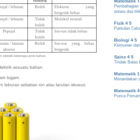
elektrik
Matematik 
Pembahagian t
ejal / leburan
Boleh
Elektron yang
antara dua titi
bergerak bebas
ejal / leburan
Tidak
Molekul neutral
Fizik 4 5
boleh
Pantulan Cah
Pepejal
Tidak
Ion-ion tidak bebas
boleh
Biologi 4 5
uran / larutan
Boleh
Ion-ion yang bebas
Keimunan dan
akueus
bergerak
 elektrik beberapa jenis bahan.
Sains 4 5
Tindak Balas 
lektrik sesuatu bahan:
Matematik 1
lam logam.
Menandakan d
m leburan sebatian ion atau larutan akueus.
Matematik 4
Punca Persam