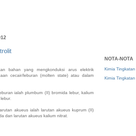
012
rolit
NOTA-NOTA
Kimia Tingkatan
kan bahan yang mengkonduksi arus elektrik
daan cecair/leburan (molten state) atau dalam
Kimia Tingkatan
eburan ialah plumbum (II) bromida lebur, kalium
lebur.
larutan akueus ialah larutan akueus kuprum (II)
ida dan larutan akueus kalium nitrat.