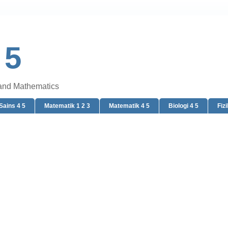
 5
 and Mathematics
Sains 4 5
Matematik 1 2 3
Matematik 4 5
Biologi 4 5
Fizi