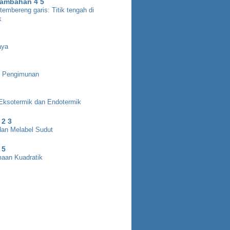
Tambahan 4 5
embereng garis: Titik tengah di
k
aya
 Pengimunan
Eksotermik dan Endotermik
 2 3
an Melabel Sudut
 5
aan Kuadratik