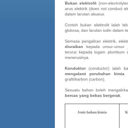
Bukan elektrolit
(non-electrolyt
arus elektrik (does not conduct e
dalam larutan akueus.
Contoh bukan elektrolit ialah le
glukosa, dan larutan iodin dalam t
Semasa pengaliran elektrik, elektr
diuraikan
kepada unsur-unsur j
terurai kepada logam plumbum d
menerusinya.
Konduktor
(conductor) ialah b
mengalami perubahan kimia
.
grafit/karbon (carbon).
Sesuatu bahan boleh mengalirka
bercas yang bebas bergerak
.
Jenis bahan kimia
K