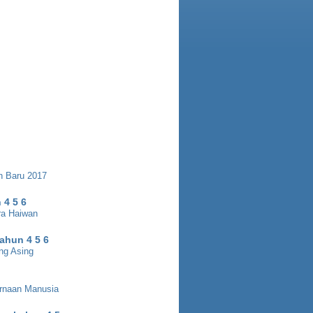
n Baru 2017
 4 5 6
ara Haiwan
ahun 4 5 6
ng Asing
rnaan Manusia