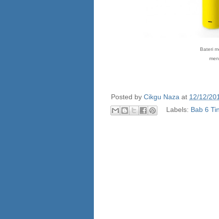
Bateri m
meng
Posted by
Cikgu Naza
at
12/12/20
Labels:
Bab 6 Ti