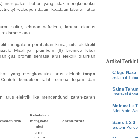
es) merupakan bahan yang tidak mengkonduksi
lectricity) walaupun dalam keadaan leburan atau
buran sulfur, leburan naftalena, larutan akueus
etraklorometana.
olit mengalami perubahan kimia, iaitu elektrolit
uzuk. Misalnya, plumbum (II) bromida lebur
an gas bromin semasa arus elektrik dialirkan
Artikel Terkini
Cikgu Naza
ahan yang mengkonduksi arus elektrik
tanpa
Selamat Tahu
 Contoh konduktor ialah semua logam dan
Sains Tahun
Interaksi Ant
n arus elektrik jika mengandungi
zarah-zarah
Matematik T
Nilai Mata Wa
Kebolehan
eadaan fizik
mengkond
Zarah-zarah
Sains 1 2 3
uksi
Sistem Pence
arus