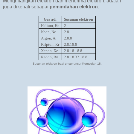
Menghilangkan elektron dan menerima elektron, adalah
juga dikenali sebagai
pemindahan elektron
.
Gas adi
Susunan elektron
Helium, He
2
Neon, Ne
2.8
Argon, Ar
2.8.8
Kripton, Kr
2.8.18.8
Xenon, Xe
2.8.18.18.8
Radon, Rn
2.8.18.32.18.8
Susunan elektron bagi unsur-unsur Kumpulan 18.