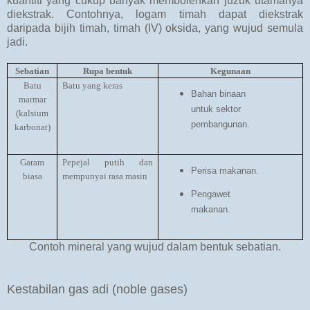
kuantiti yang cukup banyak membolehkan juzuk utamanya
diekstrak. Contohnya, logam timah dapat diekstrak
daripada bijih timah, timah (IV) oksida, yang wujud semula
jadi.
Sebatian
Rupa bentuk
Kegunaan
Batu
Batu yang keras
Bahan binaan
marmar
untuk sektor
(kalsium
pembangunan.
karbonat)
Garam
Pepejal putih dan
Perisa makanan.
biasa
mempunyai rasa masin
Pengawet
makanan.
Contoh mineral yang wujud dalam bentuk sebatian.
Kestabilan gas adi (noble gases)